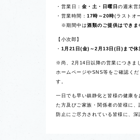
・営業日：
金・土・日曜日
の週末営
・営業時間：
17時～20時
(ラストオー
※期間中は
酒類のご提供はできま
【小次郎】
・
1月21日(金)～2月13日(日)まで休
※尚、2月14日以降の営業につき
ホームページやSNS等をご確認く
す。
一日でも早い鎮静化と皆様の健康を
た方及びご家族・関係者の皆様に、
防止にご尽力されている皆様に、深