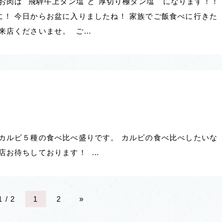
肉は "飛騨牛上タン塩"と"厚切り極タン塩" になります！！
！ 今日からお盆に入りましたね！ 家族でご飯食べに行きた
来店くださいませ。 ご…
カルビ５種の食べ比べ盛りです。 カルビの食べ比べしたいな
店お待ちしております！ …
1 / 2
1
2
»